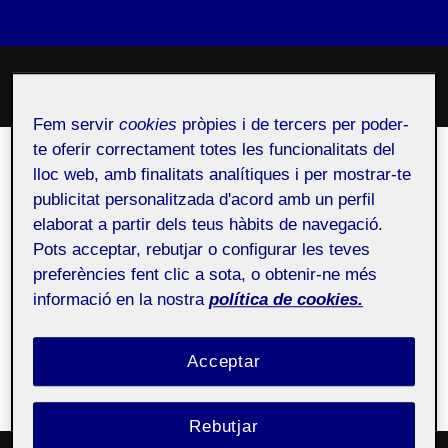
Skip
Search
DUNIA PELLICER VITÓN
to
TOGGLE
for:
content
Fem servir
cookies
pròpies i de tercers per poder-
te oferir correctament totes les funcionalitats del
lloc web, amb finalitats analítiques i per mostrar-te
publicitat personalitzada d'acord amb un perfil
elaborat a partir dels teus hàbits de navegació.
Nothing Found
Pots acceptar, rebutjar o configurar les teves
preferències fent clic a sota, o obtenir-ne més
informació en la nostra
política de cookies.
It seems we can’t find what you’re looking for. Perhaps
searching can help.
Acceptar
Search
SEARCH
Rebutjar
for: